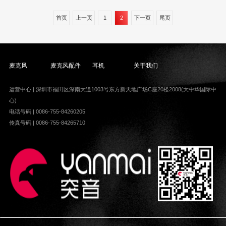
首页
上一页
1
2
下一页
尾页
麦克风
麦克风配件
耳机
关于我们
运营中心 | 深圳市福田区深南大道1003号东方新天地广场C座20楼2008(大中华国际中
心)
电话号码 | 0086-755-84260205
传真号码 | 0086-755-84265710